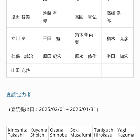
進藤 有一
高橋 浩一
塩田 智美
高園 貴弘
郎
郎
釣木澤 尚
立川 良
玉田 勉
猶木 克彦
実
仁保 誠治
原田 紀宏
原永 修作
半田 知宏
山田 充啓
査読協力者
（査読提出日：2025/02/01～2026/01/31）
Kinoshita
Kuyama
Osanai
Seki
Taniguchi
Yagi
Takashi
Shoichi
Shinobu
Masafumi
Hirokazu
Kazuma