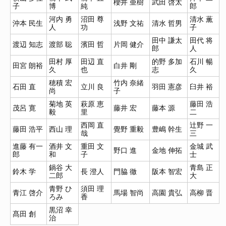
櫻井 亜樹
武田 啓太
子
博
純
郎
河内 勇
沼田 尊
清水 薫
沖本 民生
浅野 文祐
清水 哲男
人
功
子
田中 謙太
田代 将
渡辺 知志
渡部 聡
濱田 哲
片岡 健介
郎
人
田村 厚
田辺 直
的野 多加
石川 暢
田宮 朗裕
白井 剛
久
也
志
久
穂積 宏
竹内 奈緒
石田 直
立川 良
羽田 憲彦
臼井 裕
尚
子
菊地 英
萩原 恵
藤田 浩
茂呂 寛
藤井 宏
藤本 源
毅
里
二
西岡 直
辻野 一
藤田 浩平
西山 理
覺野 重毅
豊嶋 幹生
哉
三
進藤 有一
酒井 文
重田 文
金城 武
野口 進
金地 伸拓
郎
和
子
士
鍋谷 大
青島 正
鈴木 学
長 澄人
門脇 徹
阪本 智宏
二郎
大
青野 ひ
須田 理
青江 啓介
馬場 智尚
高園 貴弘
高柳 晋
ろみ
香
黒沼 幸
髙田 創
治