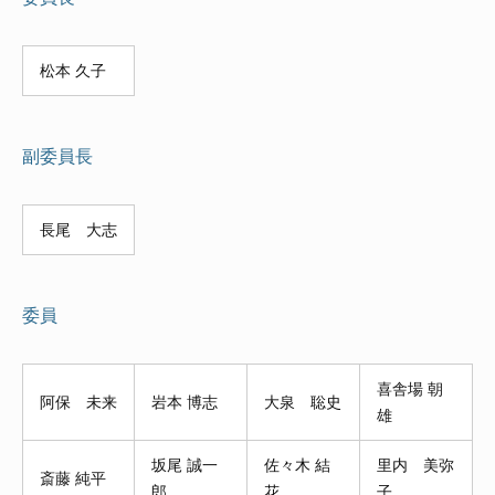
松本 久子
副委員長
長尾 大志
委員
喜舎場 朝
阿保 未来
岩本 博志
大泉 聡史
雄
坂尾 誠一
佐々木 結
里内 美弥
斎藤 純平
郎
花
子