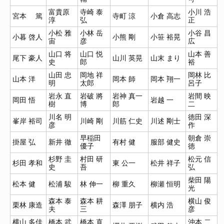
富貴原
寺崎 泰
小川 浩
宮本 篤
寺町 涼
小倉 高志
淳
弘
正
小松 雅
小林 岳
小谷 昌
小暮 啓人
小熊 剛
小笹 裕晃
宙
彦
広
山口 将
山口 悦
山本 善
尾下 豪人
山川 英晃
山末 まり
史
郎
裕
山田 忠
岡地 祥
岡林 比
山本 洋
岡本 師
岡本 翔一
明
太郎
呂子
岩永 直
岩破 將
岩神 真一
岩間 映
岡田 悟
岩越 一
樹
博
郎
二
川名 明
徳田 深
峯岸 裕司
川崎 剛
川筋 仁史
川述 剛士
彦
作
早稲田
朝倉 崇
掛屋 弘
新井 徹
有村 健
服部 健史
優子
徳
杉野 圭
村田 研
松元 信
杉田 孝和
東 公一
松井 祥子
史
吾
弘
柴田 陽
松本 健
松浦 駿
林 伸一
柳 重久
柳瀬 恒明
光
森本 泰
森本 耕
横山 俊
栗林 康造
森澤 朋子
横内 浩
夫
三
彦
横山 多佳
橋本 武
橋本 直
沖本 二