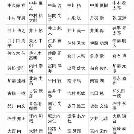
中井 俊
中本 啓
中久保 祥
中島 啓
中川 拓
中川 夏樹
之
太郎
中村 祐
串間 尚
中村 守男
丸毛 聡
丹羽 崇
乾 直輝
太郎
子
井上 純
井手 昇
井上 博之
井上 彰
井上 義一
井川 聡
人
太郎
井手口 周
亮太 中
仁多 寅
伊藤 明
仲村 秀太
伊藤 功朗
平
邨
彦
広
佐々木 信
佐々木
佐藤 正
倉井 大輔
倉原 優
倉石 博
一
高明
大
内田 泰
冨岡 洋
加藤 元
兼松 貴則
出雲 雄大
前倉 俊也
樹
海
康
北島 尚
原永 修
加藤 達雄
半田 寛
南 卓馬
南宮 湖
昌
作
古賀 康
吉井 千
和久田
古橋 一樹
吉村 彰紘
吉田 勉
彦
春
一茂
喜舎場
國近 尚
坪井 永
品川 尚文
坂口 浩三
坂巻 文雄
朝雄
美
保
坪内 和
堀之内
堀場 あか
大島 謙
坪井 知正
大井 元晴
哉
秀仁
ね
吾
姫路 大
宮崎 泰
大西 尚
大野 康
室 繁郎
宮内 栄作
輔
可