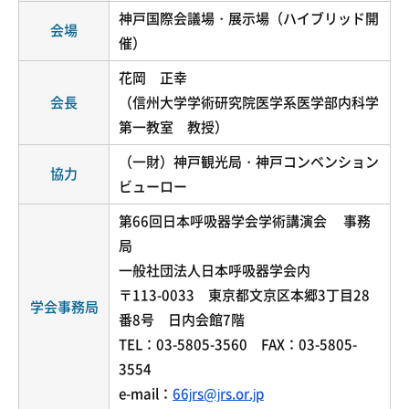
神戸国際会議場・展示場（ハイブリッド開
会場
催）
花岡 正幸
会長
（信州大学学術研究院医学系医学部内科学
第一教室 教授）
（一財）神戸観光局・神戸コンベンション
協力
ビューロー
第66回日本呼吸器学会学術講演会 事務
局
一般社団法人日本呼吸器学会内
〒113-0033 東京都文京区本郷3丁目28
学会事務局
番8号 日内会館7階
TEL：03-5805-3560 FAX：03-5805-
3554
e-mail：
66jrs@jrs.or.jp