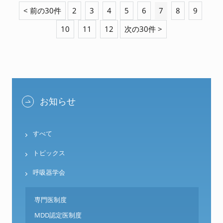
< 前の30件
2
3
4
5
6
7
8
9
10
11
12
次の30件 >
お知らせ
すべて
トピックス
呼吸器学会
専門医制度
MDD認定医制度