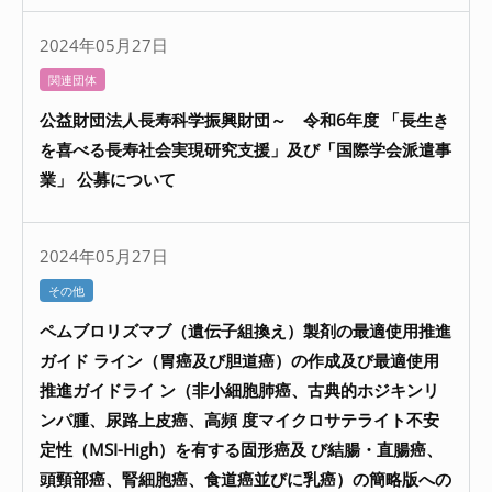
2024年05月27日
関連団体
公益財団法人長寿科学振興財団～ 令和6年度 「長生き
を喜べる長寿社会実現研究支援」及び「国際学会派遣事
業」 公募について
2024年05月27日
その他
ペムブロリズマブ（遺伝子組換え）製剤の最適使用推進
ガイド ライン（胃癌及び胆道癌）の作成及び最適使用
推進ガイドライ ン（非小細胞肺癌、古典的ホジキンリ
ンパ腫、尿路上皮癌、高頻 度マイクロサテライト不安
定性（MSI-High）を有する固形癌及 び結腸・直腸癌、
頭頸部癌、腎細胞癌、食道癌並びに乳癌）の簡略版への