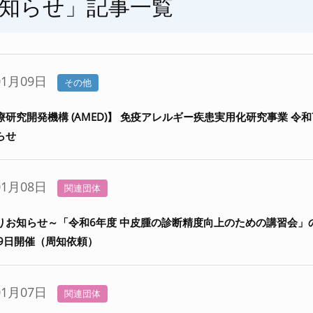
知らせ」記事一覧
01月09日
その他
研究開発機構 (AMED)】 免疫アレルギー疾患実用化研究事業 令和
らせ
01月08日
関連団体
りお知らせ～「令和6年度 中皮腫の診断精度向上のための講習会」
月9日開催（周知依頼）
01月07日
関連団体