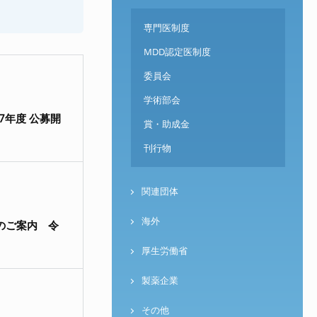
専門医制度
MDD認定医制度
委員会
学術部会
7年度 公募開
賞・助成金
刊行物
関連団体
海外
のご案内 令
厚生労働省
製薬企業
その他