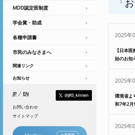
「お
MDD認定医制度
学会賞・助成
2025年
各種申請書
【日本医療
市民のみなさまへ
始のお知
関連リンク
お知らせ
2025年
JP
EN
環境省よ
和7年2
お問い合わせ
サイトマップ
2025年
My Page
会員専用