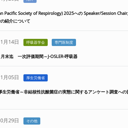
n Pacific Society of Respirology) 2025への Speaker/Session Chair,
tatorの紹介について
11月14日
呼吸器学会
専門医制度
11月末迄 一次評価期間～J-OSLER-呼吸器
11月05日
厚生労働省
厚生労働省～非結核性抗酸菌症の実態に関するアンケート調査への
10月29日
その他