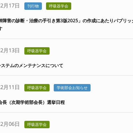
12月17日
刊行物
呼吸器学会
肺障害の診断・治療の手引き第3版2025」の作成にあたりパブリッ
す
12月13日
呼吸器学会
理システムのメンテナンスについて
12月11日
呼吸器学会
学術部会お知らせ
会長（次期学術部会長）選挙日程
12月06日
呼吸器学会