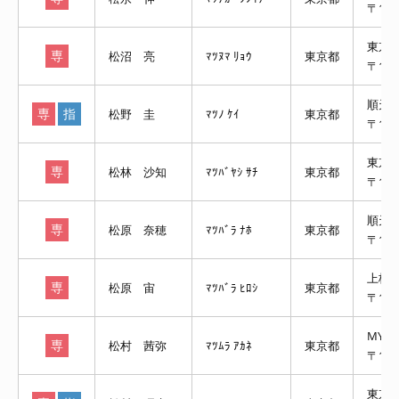
〒15
東京
専
松沼 亮
ﾏﾂﾇﾏ ﾘｮｳ
東京都
〒10
順天
専
指
松野 圭
ﾏﾂﾉ ｹｲ
東京都
〒136
東京
専
松林 沙知
ﾏﾂﾊﾞﾔｼ ｻﾁ
東京都
〒105
順天
専
松原 奈穂
ﾏﾂﾊﾞﾗ ﾅﾎ
東京都
〒104
上板
専
松原 宙
ﾏﾂﾊﾞﾗ ﾋﾛｼ
東京都
〒174
MY
専
松村 茜弥
ﾏﾂﾑﾗ ｱｶﾈ
東京都
〒10
東京