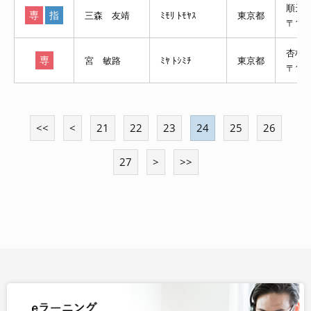
順天
専
指
三森 友靖
ﾐﾓﾘ ﾄﾓﾔｽ
東京都
〒113
杏林
専
宮 敏路
ﾐﾔ ﾄｼﾐﾁ
東京都
〒181
<<
<
21
22
23
24
25
26
27
>
>>