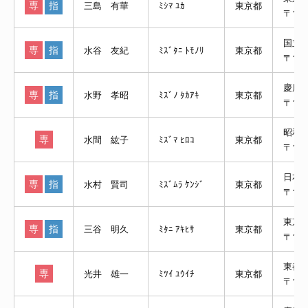
専
指
三島 有華
ﾐｼﾏ ﾕｶ
東京都
〒113
国立
専
指
水谷 友紀
ﾐｽﾞﾀﾆ ﾄﾓﾉﾘ
東京都
〒10
慶應
専
指
水野 孝昭
ﾐｽﾞﾉ ﾀｶｱｷ
東京都
〒16
昭和
専
水間 紘子
ﾐｽﾞﾏ ﾋﾛｺ
東京都
〒142
日本
専
指
水村 賢司
ﾐｽﾞﾑﾗ ｹﾝｼﾞ
東京都
〒17
東京
専
指
三谷 明久
ﾐﾀﾆ ｱｷﾋｻ
東京都
〒113
東都
専
光井 雄一
ﾐﾂｲ ﾕｳｲﾁ
東京都
〒113