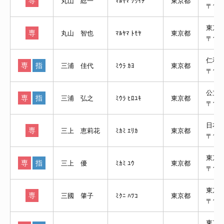
専
丸山 総一
ﾏﾙﾔﾏ ｿｳｲﾁ
東京都
〒17
東京
専
丸山 智也
ﾏﾙﾔﾏ ﾄﾓﾔ
東京都
〒105
仁和
専
指
三浦 佳代
ﾐｳﾗ ｶﾖ
東京都
〒19
公立
専
指
三浦 弘之
ﾐｳﾗ ﾋﾛﾕｷ
東京都
〒19
日本
専
三上 恵莉花
ﾐｶﾐ ｴﾘｶ
東京都
〒113
東京
専
指
三上 優
ﾐｶﾐ ﾕｳ
東京都
〒113
東京
専
三國 肇子
ﾐｸﾆ ﾊﾂｺ
東京都
〒108
東京