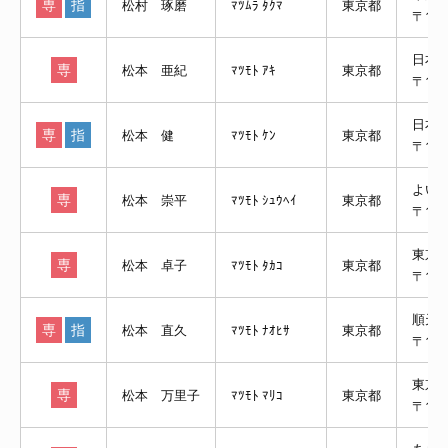
専
指
松村 琢磨
ﾏﾂﾑﾗ ﾀｸﾏ
東京都
〒143
日本
専
松本 亜紀
ﾏﾂﾓﾄ ｱｷ
東京都
〒113
日本
専
指
松本 健
ﾏﾂﾓﾄ ｹﾝ
東京都
〒17
よい
専
松本 崇平
ﾏﾂﾓﾄ ｼｭｳﾍｲ
東京都
〒13
東京
専
松本 卓子
ﾏﾂﾓﾄ ﾀｶｺ
東京都
〒16
順天
専
指
松本 直久
ﾏﾂﾓﾄ ﾅｵﾋｻ
東京都
〒113
東京
専
松本 万里子
ﾏﾂﾓﾄ ﾏﾘｺ
東京都
〒11