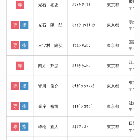
慶應
専
光石 彬史
ﾐﾂｲｼ ｱｷﾌﾐ
東京都
〒16
順天
専
指
光石 陽一郎
ﾐﾂｲｼ ﾖｳｲﾁﾛｳ
東京都
〒113
国家
専
指
三ツ村 隆弘
ﾐﾂﾑﾗ ﾀｶﾋﾛ
東京都
〒105
江戸
専
南方 邦彦
ﾐﾅｶﾀ ｸﾆﾋｺ
東京都
〒133
東京
専
指
皆川 俊介
ﾐﾅｶﾞﾜ ｼｭﾝｽｹ
東京都
〒105
社会
専
指
峯岸 裕司
ﾐﾈｷﾞｼ ﾕｳｼﾞ
東京都
〒10
日野
専
指
峰松 直人
ﾐﾈﾏﾂ ﾅｵﾄ
東京都
〒191