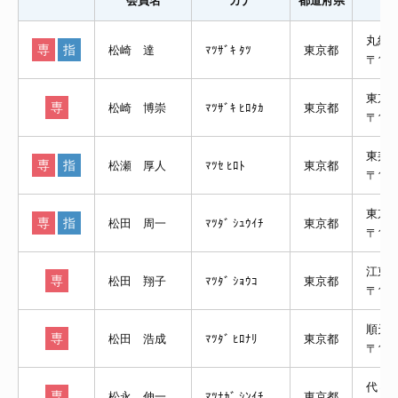
会員名
カナ
都道府県
丸紅
専
指
松崎 達
ﾏﾂｻﾞｷ ﾀﾂ
東京都
〒10
東京
専
松崎 博崇
ﾏﾂｻﾞｷ ﾋﾛﾀｶ
東京都
〒113
東邦
専
指
松瀬 厚人
ﾏﾂｾ ﾋﾛﾄ
東京都
〒153
東京
専
指
松田 周一
ﾏﾂﾀﾞ ｼｭｳｲﾁ
東京都
〒183
江東
専
松田 翔子
ﾏﾂﾀﾞ ｼｮｳｺ
東京都
〒136
順天
専
松田 浩成
ﾏﾂﾀﾞ ﾋﾛﾅﾘ
東京都
〒11
代々
専
松永 伸一
ﾏﾂﾅｶﾞ ｼﾝｲﾁ
東京都