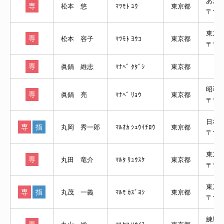
あき
専
松本 悠
ﾏﾂﾓﾄ ﾕｳ
東京都
〒19
東京
専
松本 容子
ﾏﾂﾓﾄ ﾖｳｺ
東京都
〒11
専
眞鍋 維志
ﾏﾅﾍﾞ ﾀﾀﾞｼ
東京都
昭和
専
眞鍋 亮
ﾏﾅﾍﾞ ﾘｮｳ
東京都
〒142
日本
専
指
丸岡 秀一郎
ﾏﾙｵｶ ｼｭｳｲﾁﾛｳ
東京都
〒17
東京
専
丸田 竜介
ﾏﾙﾀ ﾘｭｳｽｹ
東京都
〒130
東京
専
指
丸茂 一義
ﾏﾙﾓ ｶｽﾞﾖｼ
東京都
〒16
練馬