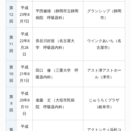
第
平成
平田健雄 （静岡市立静岡
グランシップ（静岡
12
23年8
病院 呼吸器科）
市）
回
月7日
平成
第
22年8
長谷川好規 （名古屋大
ウインクあいち（名
11
月28
学 呼吸器内科）
古屋市）
回
日
第
平成
田口 修 （三重大学 呼
アスト津アストホー
10
21年8
吸器内科）
ル（津市）
回
月1日
平成
第
20年8
進藤 丈 （大垣市民病
じゅうろくプラザ
9
月10
院 呼吸器内科）
（岐阜市）
回
日
平成
第
アクトシティ浜松コ