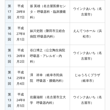
第
平成
坂 英雄（名古屋医療セン
ウインクあいち（名
17
28年8
タ－ 呼吸器科・臨床腫瘍
古屋市）
回
月7日
科）
第
平成
妹川史朗（磐田市立総合
えんてつホール（浜
16
27年8
病院 呼吸器内科）
松市）
回
月1日
第
平成
谷口博之（公立陶生病院
ウインクあいち（名
15
26年8
呼吸器・アレルギ－内
古屋市）
回
月2日
科）
第
平成
澤 祥幸 （岐阜市民病
じゅうろくプラザ
14
25年8
院 呼吸器・腫瘍内科）
（岐阜市）
回
月4日
第
平成
佐藤滋樹 （名古屋市立大
ウインクあいち（名
13
24年8
学 呼吸器内科）
古屋市）
回
月5日