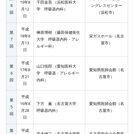
19年8
千田金吾 （浜松医科大
8
ングレスセンター
月12
学 呼吸器内科）
回
（浜松市）
日
平成
第
榊原博樹 （藤田保健衛生
18年8
栄ガスホール（名古
7
大学 呼吸器内科・アレ
月13
屋市）
回
ルギー科）
日
平成
第
山口悦郎 （愛知医科大
17年8
愛知県医師会館（名
6
学 呼吸器・アレルギー
月21
古屋市）
回
内科）
日
平成
第
16年8
下方 薫 （名古屋大学
愛知県医師会館（名
5
月28
呼吸器内科）
古屋市）
回
日
第
平成
高木健三 （名古屋大学医
名古屋市中小企業振