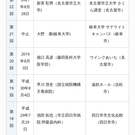
新実 彰男（名古屋市立大
名古屋市立大学 さく
22
年8月
学)
ら講堂（名古屋市）
回
28日
第
岐阜大学 サテライト
21
中止
大野 康(岐阜大学)
キャンパス（岐阜
回
市）
第
2019
堀口 高彦（藤田医科大学
ウインクあいち（名
20
年8月
医学部）
古屋市）
回
3日
第
平成
早川 啓史（国立病院機構
遠鉄ホ－ル（浜松
19
30年8
天竜病院）
市）
回
月4日
平成
第
29年7
池田 拓也（市立四日市病
四日市市文化会館
18
月29
院 呼吸器内科）
（四日市市）
回
日