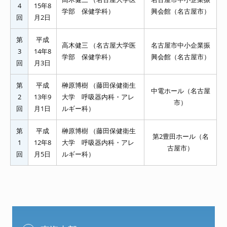
4
15年8
学部 保健学科）
興会館（名古屋市）
回
月2日
第
平成
高木健三 （名古屋大学医
名古屋市中小企業振
3
14年8
学部 保健学科）
興会館（名古屋市）
回
月3日
第
平成
榊原博樹 （藤田保健衛生
中電ホール（名古屋
2
13年9
大学 呼吸器内科・アレ
市）
回
月1日
ルギー科）
第
平成
榊原博樹 （藤田保健衛生
第2豊田ホール（名
1
12年8
大学 呼吸器内科・アレ
古屋市）
回
月5日
ルギー科）