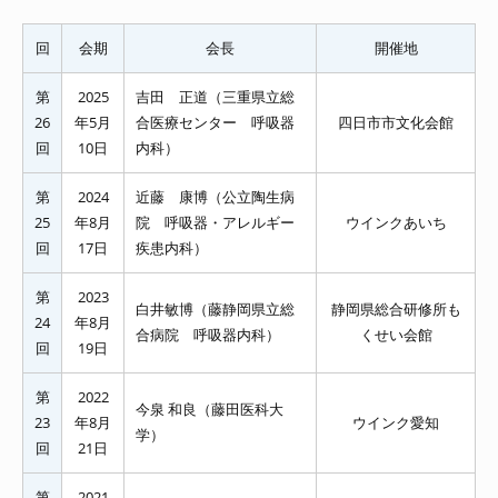
回
会期
会長
開催地
第
2025
吉田 正道（三重県立総
26
年5月
合医療センター 呼吸器
四日市市文化会館
回
10日
内科）
第
2024
近藤 康博（公立陶生病
25
年8月
院 呼吸器・アレルギー
ウインクあいち
回
17日
疾患内科）
第
2023
白井敏博（藤静岡県立総
静岡県総合研修所も
24
年8月
合病院 呼吸器内科）
くせい会館
回
19日
第
2022
今泉 和良（藤田医科大
23
年8月
ウインク愛知
学）
回
21日
第
2021