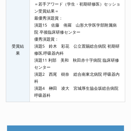
＝若手アワード（学生・初期研修医）セッショ
ン受賞結果＝
最優秀演題賞：
演題15 佐藤 侑羅 山形大学医学部附属病
院 卒後臨床研修センター
優秀演題賞：
受賞結
演題5 鈴木 彩花 公立置賜総合病院 初期研
果
修医,呼吸器内科
演題11 利部 美和 秋田赤十字病院 臨床研修
センター
演題2 西尾 樹奈 総合南東北病院 呼吸器内
科
演題4 榊田 凌大 宮城厚生協会坂総合病院
呼吸器科