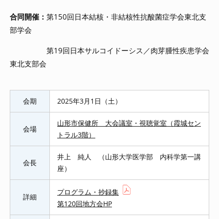
合同開催：
第150回日本結核・非結核性抗酸菌症学会東北支
部学会
第
19
回日本サルコイドーシス／肉芽腫性疾患学会
東北支部会
会期
2025年3月1日（土）
山形市保健所 大会議室・視聴覚室（霞城セン
会場
トラル
3
階）
井上 純人 （山形大学医学部 内科学第一講
会長
座）
プログラム・抄録集
詳細
第120回地方会HP