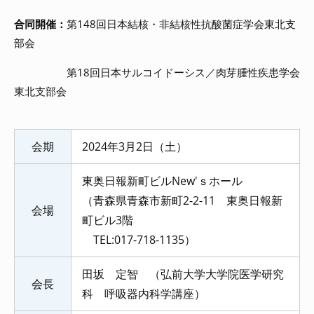
合同開催：
第148回日本結核・非結核性抗酸菌症学会東北支
部会
第18回日本サルコイドーシス／肉芽腫性疾患学会
東北支部会
会期
2024年3月2日（土）
東奥日報新町ビルNew'ｓホール
（青森県青森市新町2-2-11 東奥日報新
会場
町ビル3階
TEL:017-718-1135）
田坂 定智 （弘前大学大学院医学研究
会長
科 呼吸器内科学講座）