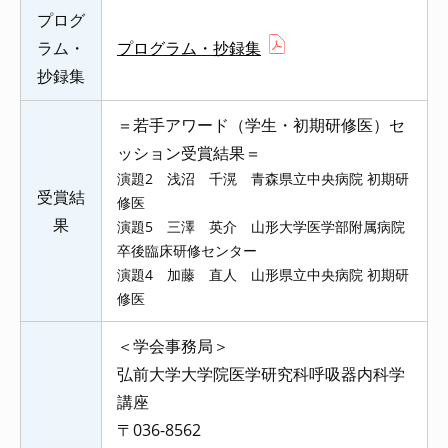
プログ
ラム・
プログラム・抄録集
抄録集
＝若手アワード（学生・初期研修医）セ
ッション受賞結果＝
演題2 浅沼 千滉 青森県立中央病院 初期研
受賞結
修医
果
演題5 三澤 英介 山形大学医学部附属病院
卒後臨床研修センター
演題4 加藤 直人 山形県立中央病院 初期研
修医
＜学会事務局＞
弘前大学大学院医学研究科呼吸器内科学
講座
〒036-8562