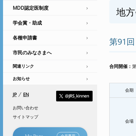
MDD認定医制度
地方
学会賞・助成
各種申請書
第91
市民のみなさまへ
合同開催：
関連リンク
お知らせ
会期
JP
EN
お問い合わせ
サイトマップ
会場
My Page
会員専用