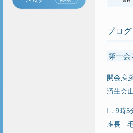
プログ
第一会
開会挨拶
済生会
I．9時5
座長 