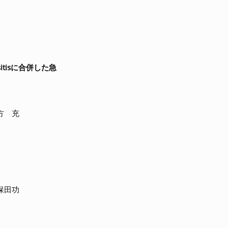
itisに合併した急
方 充
保田功