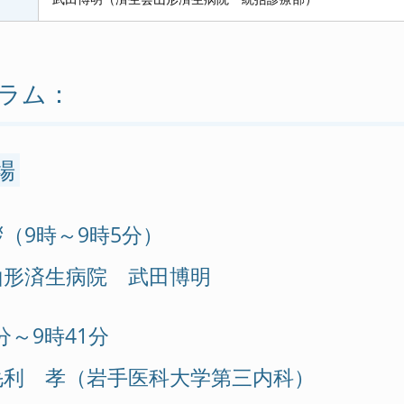
ラム：
場
（9時～9時5分）
山形済生病院 武田博明
分～9時41分
毛利 孝（岩手医科大学第三内科）