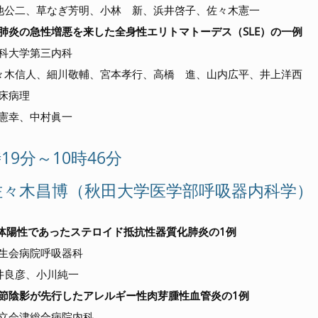
公二、草なぎ芳明、小林 新、浜井啓子、佐々木憲一
肺炎の急性増悪を来した全身性エリトマトーデス（SLE）の一例
科大学第三内科
木信人、細川敬輔、宮本孝行、高橋 進、山内広平、井上洋西
床病理
憲幸、中村眞一
0時19分～10時46分
佐々木昌博（秋田大学医学部呼吸器内科学）
1抗体陽性であったステロイド抵抗性器質化肺炎の1例
生会病院呼吸器科
良彦、小川純一
節陰影が先行したアレルギー性肉芽腫性血管炎の1例
立会津総合病院内科