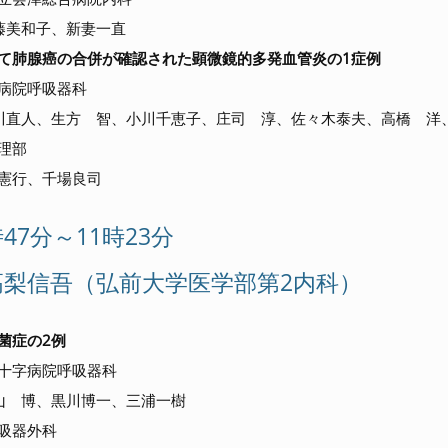
美和子、新妻一直
て肺腺癌の合併が確認された顕微鏡的多発血管炎の1症例
病院呼吸器科
直人、生方 智、小川千恵子、庄司 淳、佐々木泰夫、高橋 洋
理部
憲行、千場良司
時47分～11時23分
高梨信吾（弘前大学医学部第2内科）
菌症の2例
十字病院呼吸器科
 博、黒川博一、三浦一樹
吸器外科