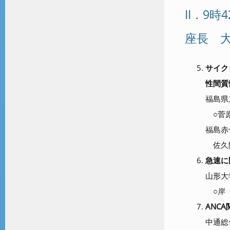
II．9時
座長 
サイクロ
性間質
福島県
○菅原
福島赤
佐久
急速に間
山形大
○岸 
ANC
中通総