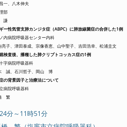
昌一、八木伸夫
理部
 謙
ギー性気管支肺カンジタ症（ABPC）に肺放線菌症の合併した1例
ノ内病院呼吸器センター内科
亮子、津田泰成、宗像香恵、山中聖子、吉田浩幸、松浦圭文
鏡検査後、播種した肺クリプトコッカス症の1例
十字病院呼吸器科
 誠、石川哲子、岡山 博
症の背景因子と治療法について
立病院呼吸器科
橋 繁
24分～11時51分
板橋 繁（塩竈市立病院呼吸器科）