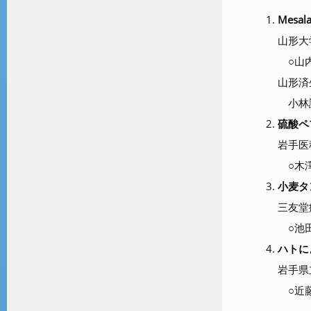
Mesa
山形大
○山
山形済
小林謙
硫酸ペ
岩手医
○木澤
小麦タ
三友堂
○池
ハトに
岩手県
○近藤