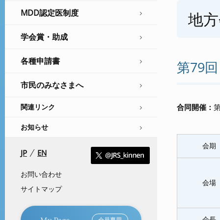
MDD認定医制度
地方
学会賞・助成
各種申請書
第79
市民のみなさまへ
合同開催：
関連リンク
お知らせ
会期
JP
EN
お問い合わせ
会場
サイトマップ
My Page
会長
会員専用