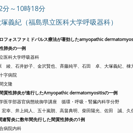
42分～10時18分
大塚義紀（福島県立医科大学呼吸器科）
フォスファミドパルス療法が著効したamyopathic dermatomyos
性肺炎の一例
立医科大学呼吸器科
 綾、石井妙子、金沢賢也、斉藤純平、石田 卓、大塚義紀、棟
十字病院
間文隆
質性肺炎が進行したAmyopathic dermatomyositisの一例
学医学部器官病態統御学講座 循環・呼吸・腎臓内科学分野
宏幸、井上純人、五十嵐朗、高畠典明、柴田陽光、佐田 誠、久
A関連腎炎に数年間先行した間質性肺炎の1例
合病院内科