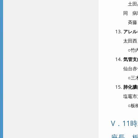
土田
同 病
斉藤
アレル
太田西
○竹内
気管支
仙台赤
○三木
肺化膿
塩竈市
○板
V．11時
座長 