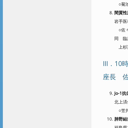
○菊池
間質性
岩手医
○佐々
同 臨
上杉
III．1
座長 
Jo-
北上済
○笠井
肺野結
福島県