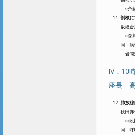
○斉藤
剖検に
坂総合
○森川
同 病
岩間
IV．10
座長 
肺放線
秋田赤
○秋山
同 呼