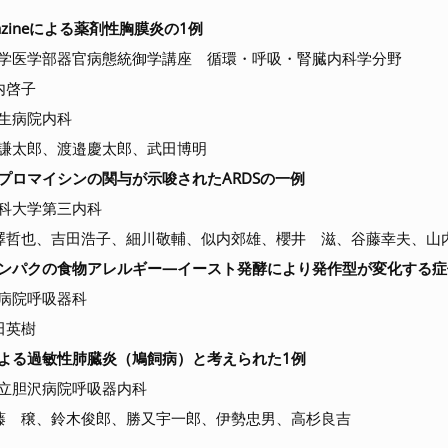
lazineによる薬剤性胸膜炎の1例
学医学部器官病態統御学講座 循環・呼吸・腎臓内科学分野
内啓子
生病院内科
太郎、渡邉慶太郎、武田博明
プロマイシンの関与が示唆されたARDSの一例
科大学第三内科
哲也、吉田浩子、細川敬輔、似内郊雄、櫻井 滋、谷藤幸夫、山
ンパクの食物アレルギー―イースト発酵により発作型が変化する症
病院呼吸器科
田英樹
よる過敏性肺臓炎（鳩飼病）と考えられた1例
立胆沢病院呼吸器内科
 穣、鈴木俊郎、勝又宇一郎、伊勢忠男、高杉良吉