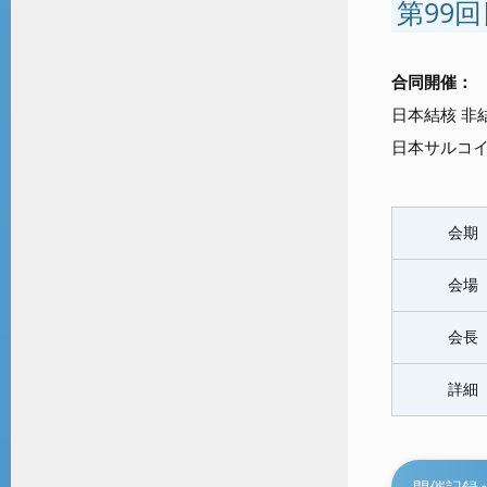
第99
合同開催：
日本結核 非
日本サルコ
会期
会場
会長
詳細
開催記録