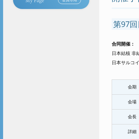
第97
合同開催：
日本結核 非
日本サルコ
会期
会場
会長
詳細