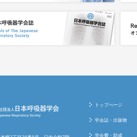
トップぺージ
学会誌・出版物
学会費・助成
本郷3丁目28番8号 日内会館7階