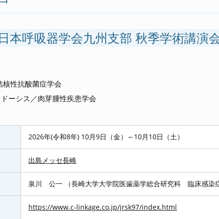
回日本呼吸器学会九州支部 秋季学術講演
結核性抗酸菌症学会
イドーシス／肉芽腫性疾患学会
2026年(令和8年) 10月9日（金）～10月10日（土）
出島メッセ長崎
泉川 公一 （長崎大学大学院医歯薬学総合研究科 臨床感染
https://www.c-linkage.co.jp/jrsk97/index.html