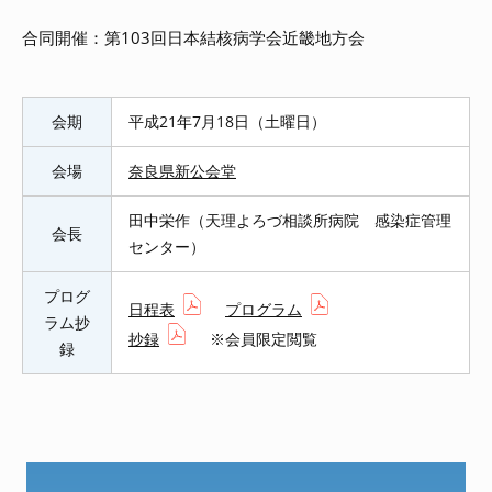
合同開催：第103回日本結核病学会近畿地方会
会期
平成21年7月18日（土曜日）
会場
奈良県新公会堂
田中栄作（天理よろづ相談所病院 感染症管理
会長
センター）
プログ
日程表
プログラム
ラム抄
抄録
※会員限定閲覧
録