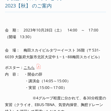
2023【秋】 のご案内
会 期：
2023
年
10
月28日（土）
14:00
～
17:00
（開場
13
:
30
）
会 場： 梅田スカイビルタワーイースト 36階（
〒531-
6039 大阪府大阪市北区大淀中１−１−88梅田スカイビル
）
ポスター：
こちら
内 容：
・開会の辞
・講演会（
14:05
～
15:00
）
・実習（
15:00
～
17:00
）
※4
グループ程度に分かれて、各
30
分程度の
実習（クライオ、
EBUS-TBNA
、気管内挿管、胸腔ドレーン