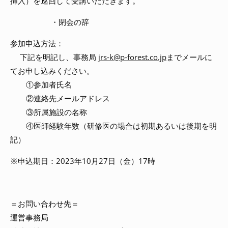
挿入）を巡回して受講いただきます。
・閉会の辞
参加申込方法：
下記を明記し、事務局
jrs-k@p-forest.co.jp
までメールに
てお申し込みください。
①参加者氏名
②連絡先メールアドレス
③所属施設の名称
④医師経験年数（研修医の場合は初期あるいは後期を明
記）
※申込期日：
2023
年
10
月
27
日（金）
17
時
＝お問い合わせ先＝
運営事務局