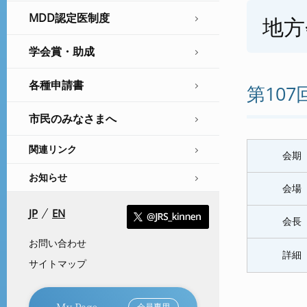
MDD認定医制度
地方
学会賞・助成
各種申請書
第10
市民のみなさまへ
関連リンク
会期
お知らせ
会場
JP
EN
会長
お問い合わせ
詳細
サイトマップ
My Page
会員専用