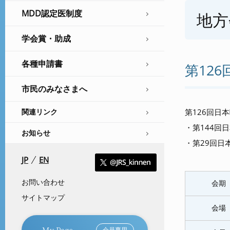
MDD認定医制度
地方
学会賞・助成
各種申請書
第12
市民のみなさまへ
第126回日
関連リンク
・第144回
お知らせ
・第29回日
JP
EN
お問い合わせ
会期
サイトマップ
会場
My Page
会員専用