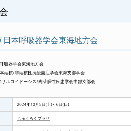
会
6回日本呼吸器学会東海地方会
本呼吸器学会東海地方会
日本結核/非結核性抗酸菌症学会東海支部学会
本サルコイドーシス/肉芽腫性疾患学会中部支部会
2024年
10
月
5
日
(
土
)
～
6
日
(
日
)
じゅうろくプラザ