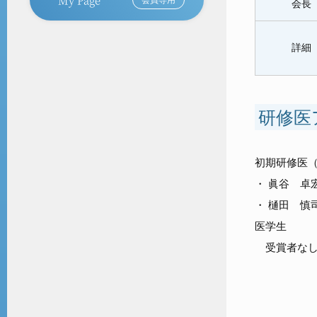
会長
詳細
研修医
初期研修医（
・ 眞谷 卓
・ 樋田 慎
医学生
受賞者な