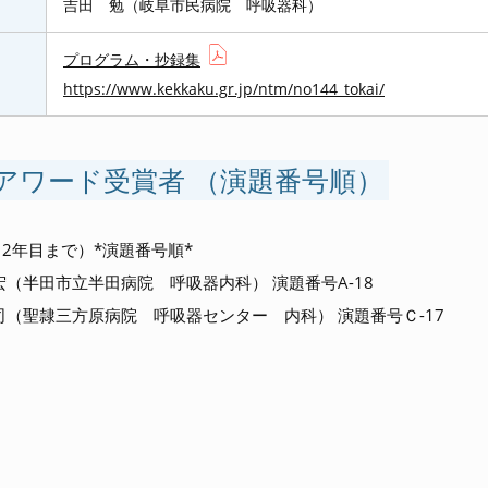
吉田 勉（岐阜市民病院 呼吸器科）
プログラム・抄録集
https://www.kekkaku.gr.jp/ntm/no144_tokai/
アワード受賞者 （演題番号順）
2年目まで）*演題番号順*
宏（半田市立半田病院 呼吸器内科） 演題番号A-18
司（聖隷三方原病院 呼吸器センター 内科） 演題番号Ｃ-17
し