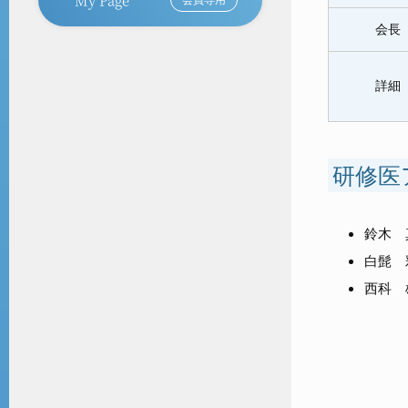
会長
詳細
研修医
鈴木 
白髭 
西科 