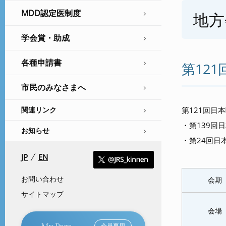
MDD認定医制度
地方
学会賞・助成
各種申請書
第12
市民のみなさまへ
第121回日
関連リンク
・第139回
お知らせ
・第24回日
JP
EN
お問い合わせ
会期
サイトマップ
会場
My Page
会員専用