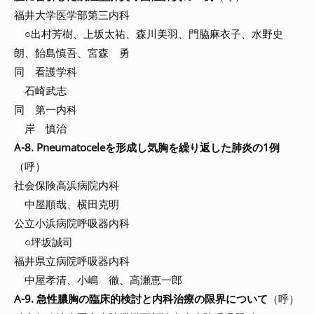
福井大学医学部第三内科
○出村芳樹、上坂太祐、森川美羽、門脇麻衣子、水野史
朗、飴島慎吾、宮森 勇
同 看護学科
石崎武志
同 第一内科
岸 慎治
A-8. Pneumatoceleを形成し気胸を繰り返した肺炎の1例
（呼）
社会保険高浜病院内科
中屋順哉、横田克明
公立小浜病院呼吸器内科
○坪坂誠司
福井県立病院呼吸器内科
中屋孝清、小嶋 徹、高瀬恵一郎
A-9. 急性膿胸の臨床的検討と内科治療の限界について
（呼）