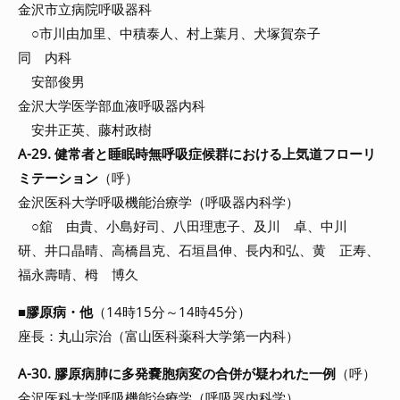
金沢市立病院呼吸器科
○市川由加里、中積泰人、村上葉月、犬塚賀奈子
同 内科
安部俊男
金沢大学医学部血液呼吸器内科
安井正英、藤村政樹
A-29. 健常者と睡眠時無呼吸症候群における上気道フローリ
ミテーション
（呼）
金沢医科大学呼吸機能治療学（呼吸器内科学）
○舘 由貴、小島好司、八田理恵子、及川 卓、中川
研、井口晶晴、高橋昌克、石垣昌伸、長内和弘、黄 正寿、
福永壽晴、栂 博久
■
膠原病・他
（14時15分～14時45分）
座長：丸山宗治（富山医科薬科大学第一内科）
A-30. 膠原病肺に多発嚢胞病変の合併が疑われた一例
（呼）
金沢医科大学呼吸機能治療学（呼吸器内科学）