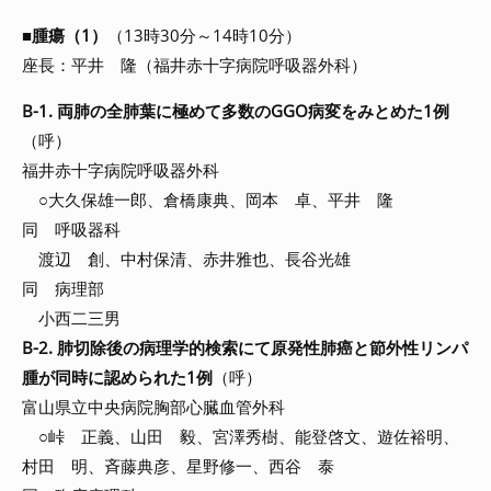
■
腫瘍（1）
（13時30分～14時10分）
座長：平井 隆（福井赤十字病院呼吸器外科）
B-1. 両肺の全肺葉に極めて多数のGGO病変をみとめた1例
（呼）
福井赤十字病院呼吸器外科
○大久保雄一郎、倉橋康典、岡本 卓、平井 隆
同 呼吸器科
渡辺 創、中村保清、赤井雅也、長谷光雄
同 病理部
小西二三男
B-2. 肺切除後の病理学的検索にて原発性肺癌と節外性リンパ
腫が同時に認められた1例
（呼）
富山県立中央病院胸部心臓血管外科
○峠 正義、山田 毅、宮澤秀樹、能登啓文、遊佐裕明、
村田 明、斉藤典彦、星野修一、西谷 泰