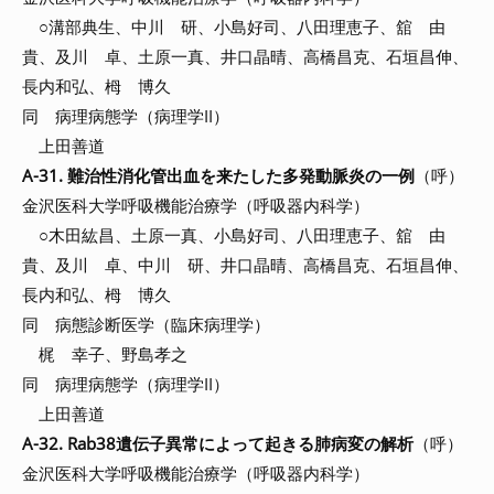
○溝部典生、中川 研、小島好司、八田理恵子、舘 由
貴、及川 卓、土原一真、井口晶晴、高橋昌克、石垣昌伸、
長内和弘、栂 博久
同 病理病態学（病理学II）
上田善道
A-31. 難治性消化管出血を来たした多発動脈炎の一例
（呼）
金沢医科大学呼吸機能治療学（呼吸器内科学）
○木田紘昌、土原一真、小島好司、八田理恵子、舘 由
貴、及川 卓、中川 研、井口晶晴、高橋昌克、石垣昌伸、
長内和弘、栂 博久
同 病態診断医学（臨床病理学）
梶 幸子、野島孝之
同 病理病態学（病理学II）
上田善道
A-32. Rab38遺伝子異常によって起きる肺病変の解析
（呼）
金沢医科大学呼吸機能治療学（呼吸器内科学）