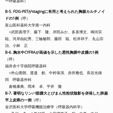
ー呼吸器科）
B-5. FDG-PETがstagingに有用と考えられた胸腺カルチノイ
ドの1例
（呼）
富山医科薬科大学第一内科
○武部真理子、藤下 隆、岸田みか、多喜博文、鳴河宗
聡、河岸由紀男、三輪敏郎、藤田 聡、松井祥子、丸山宗
治、小林 正
B-6. 胸水中CYFRAが高値を示した悪性胸膜中皮腫の1例
（呼）
福井赤十字病院呼吸器科
○外山善朗、渡邉 創、中村保清、赤井雅也、長谷光雄
同 呼吸器外科
倉橋康典、岡本 卓、平井 隆
B-7. 著明なリンパ節腫大とびまん性粒状陰影を併発した肺扁
平上皮癌の一例
（呼）
金沢医科大学呼吸機能治療学（呼吸器内科学）