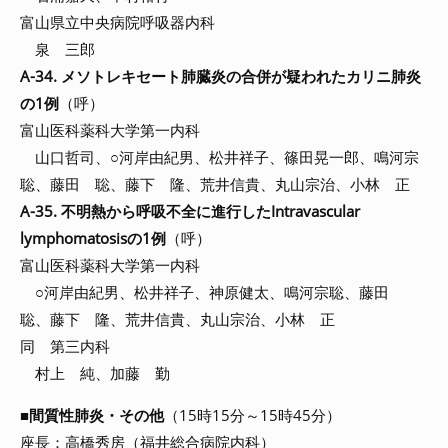
富山県立中央病院呼吸器内科
泉 三郎
A-34. メソトレキセート肺臓炎の合併が疑われたカリニ肺炎
の1例
（呼）
富山医科薬科大学第一内科
山口哲司、○河岸由紀男、松井祥子、篠田晃一郎、鳴河宗
聡、藤田 聡、藤下 隆、荒井信貴、丸山宗治、小林 正
A-35. 不明熱から呼吸不全に進行したIntravascular
lymphomatosisの1例
（呼）
富山医科薬科大学第一内科
○河岸由紀男、松井祥子、神原健太、鳴河宗聡、藤田
聡、藤下 隆、荒井信貴、丸山宗治、小林 正
同 第三内科
村上 純、加藤 勤
■
間質性肺炎・その他
（15時15分～15時45分）
座長：高橋秀房（福井総合病院内科）