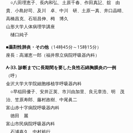
○八田理恵子、長内和弘、土原千春、作田真記、舘 由
貴、小島好司、及川 卓、中川 研、土原一真、井口晶晴、
高橋昌克、石垣昌伸、栂 博久
山形大学人体病理学講座
樋口純子
■
薬剤性肺炎・その他
（14時45分～15時15分）
座長：高瀬恵一郎（福井県立病院呼吸器内科）
A-33. 診断までに長期間を要した良性石綿胸膜炎の一例
（呼）
金沢大学大学院細胞移植学呼吸器内科
○早稲田優子、安井正英、市川由加里、良元章浩、明 茂
治、笠原寿郎、藤村政樹、中尾眞二
富山赤十字病院呼吸器内科
徳田 麗
富山市民病院呼吸器内科
石浦嘉久、中村裕行