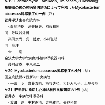
A-19. Clarithromycin、Amikacin、Imipenem／Cilastatin併
用療法の後の肺病変切除術によって完治したMycobacterium
abscessus肺感染症の一例
（呼）
福井県済生会病院内科
○白崎浩樹、酒井麻夫、岡藤和博
同 呼吸器外科
高田宗尚、呉 哲彦、小林弘明
同 病理
全 陽
金沢大学大学院細胞移植学呼吸器内科
藤村政樹、中尾眞二
A-20. Mycobacterium.abscessus肺感染症の検討
（結）
国立病院機構西新潟中央病院
○平田 明、齋藤泰晴、桶谷典弘、大野みち子、土屋俊晶
A-21. 若年者に発症した非結核性抗酸菌症の1例
（結）
福井赤十字病院呼吸器科
○渡邉 創、中村保清、赤井雅也、長谷光雄