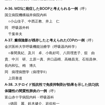
A-36. MDSに発症したBOOPと考えられる一例
（呼）
国立病院機構福井病院内科
○小山佳子、中西正教、井上 仁
同 呼吸器外科
千葉幸夫
A-37. 瘢痕陰影が残存したと考えられたCOPの一例
（呼）
金沢医科大学呼吸機能治療学（呼吸器内科学）
○泰間美紀、及川 卓、小島好司、八田理恵子、舘 由
貴、中川 研、土原一真、井口晶晴、高橋昌克、石垣昌伸、
長内和弘、栂 博久
同 病理病態学（病理学II）
上田善道
A-38. ステロイド抵抗性で免疫抑制剤が効果を示した抗OJ抗
体陽性の間質性肺炎の一例
（呼）
富山赤十字病院内科・呼吸器科
○徳田 麗、鈴木健介、岩佐桂一