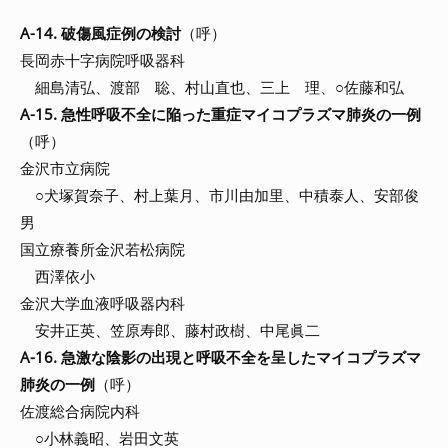
A-14. 破傷風症例の検討
（呼）
長岡赤十字病院呼吸器科
細島清弘、渡部 聡、村山直也、三上 理、○佐藤和弘
A-15. 急性呼吸不全に陥った重症マイコプラズマ肺炎の一例
（呼）
金沢市立病院
○犬塚賀奈子、村上葉月、市川由加里、中積泰人、安部俊
男
国立療養所金沢若松病院
西澤依小
金沢大学血液呼吸器内科
安井正英、笠原寿郎、藤村政樹、中尾眞二
A-16. 急激な陰影の出現と呼吸不全を呈したマイコプラズマ
肺炎の一例
（呼）
佐渡総合病院内科
○小林義昭、岩田文英