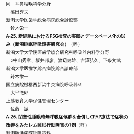
同 耳鼻咽喉科学分野
篠田秀夫
新潟大学医歯学総合病院総合診療部
鈴木栄一
A-25. 新潟県におけるPSG検査の実態とデータベース化の試
み（新潟睡眠呼吸障害研究会）
（呼）
新潟大学大学院医歯学総合研究科呼吸器内科学分野
○中山秀章、坂井邦彦、渡辺健雄、吉澤弘久、下条文武
新潟大学医歯学総合病院総合診療部
鈴木栄一
国立病院機構西新潟中央病院呼吸器科
大平徹郎
上越教育大学保健管理センター
佐藤 誠
A-26. 閉塞性睡眠時無呼吸症候群を合併しCPAP療法で症状の
改善をみたレム睡眠行動障害の1例
（呼）
新潟臨港病院呼吸器科