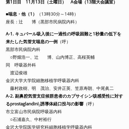
第1日目 11月13日（土曜日） A会場（13階大会議室）
■
喘息・他（1）
（13時30分～14時）
座長：辻 博（黒部市民病院内科）
A-1. キュバール吸入後に一過性の呼吸困難と1秒量の低下を
来たした気管支喘息の一例
（呼）
黒部市民病院内科
○野畑浩一、辻 博、山内博正、高桜英輔
同 呼吸器外科
渡辺俊雄
金沢大学大学院細胞移植学呼吸器内科
藤村政樹、明 茂治、安井正英、笠原寿朗、中尾眞二
A-2. 副鼻腔気管支症候群患者のカプサイシン咳感受性に対す
るprostaglandinI
誘導体経口投与の影響
（呼）
2
市立富山市民病院呼吸器内科
○石浦嘉久、中村裕行
金沢大学院医学研究科細胞移植学呼吸器内科