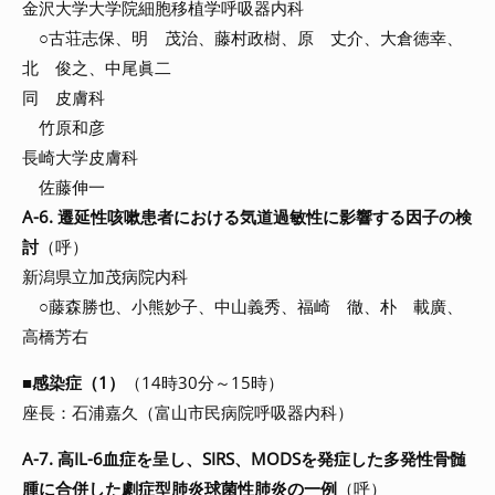
金沢大学大学院細胞移植学呼吸器内科
○古荘志保、明 茂治、藤村政樹、原 丈介、大倉徳幸、
北 俊之、中尾眞二
同 皮膚科
竹原和彦
長崎大学皮膚科
佐藤伸一
A-6. 遷延性咳嗽患者における気道過敏性に影響する因子の検
討
（呼）
新潟県立加茂病院内科
○藤森勝也、小熊妙子、中山義秀、福崎 徹、朴 載廣、
高橋芳右
■
感染症（1）
（14時30分～15時）
座長：石浦嘉久（富山市民病院呼吸器内科）
A-7. 高IL-6血症を呈し、SIRS、MODSを発症した多発性骨髄
腫に合併した劇症型肺炎球菌性肺炎の一例
（呼）