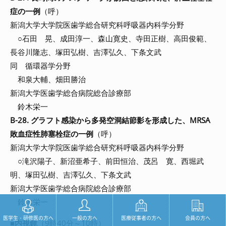
症の一例
（呼）
新潟大学大学院医歯学総合研究科呼吸器内科学分野
○石田 晃、成田淳一、森山寛史、寺田正樹、高田俊範、
長谷川隆志、塚田弘樹、吉澤弘久、下条文武
同 循環器学分野
和泉大輔、畑田勝治
新潟大学医歯学総合病院総合診療部
鈴木栄一
B-28. グラフト感染から多発空洞結節影を形成した、MRSA
敗血症性肺塞栓症の一例
（呼）
新潟大学大学院医歯学総合研究科呼吸器内科学分野
○滝沢陽子、新沼亜希子、前田恒治、茂呂 寛、西堀武
明、塚田弘樹、吉澤弘久、下条文武
新潟大学医歯学総合病院総合診療部
鈴木栄一
医学生・研修医の方へ
一般の方へ
医療従事者の方へ
会員の方へ
■
内視鏡
（9時40分～10時）