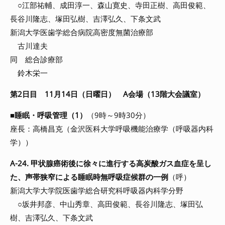
○江部祐輔、成田淳一、森山寛史、寺田正樹、高田俊範、
長谷川隆志、塚田弘樹、吉澤弘久、下条文武
新潟大学医歯学総合病院高密度無菌治療部
古川達夫
同 総合診療部
鈴木栄一
第2日目 11月14日（日曜日） A会場（13階大会議室）
■
睡眠・呼吸管理（1）
（9時～9時30分）
座長：高橋昌克（金沢医科大学呼吸機能治療学（呼吸器内科
学））
A-24. 甲状腺癌術後に徐々に進行する高炭酸ガス血症を呈し
た、声帯狭窄による睡眠時無呼吸症候群の一例
（呼）
新潟大学大学院医歯学総合研究科呼吸器内科学分野
○坂井邦彦、中山秀章、高田俊範、長谷川隆志、塚田弘
樹、吉澤弘久、下条文武