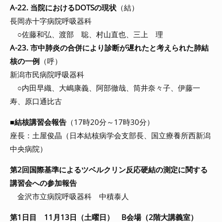
A-22. 当院におけるDOTSの現状
（結）
長岡赤十字病院呼吸器科
○佐藤和弘、渡部 聡、村山直也、三上 理
A-23. 市中肺炎の合併により診断が遅れたと考えられた肺結
核の一例
（呼）
新潟市民病院呼吸器科
○内田早織、大嶋康義、阿部徹哉、筒井奈々子、伊藤一
寿、原口通比古
■
結核講習会報告
（17時20分～17時30分）
座長：土屋俊晶（日本結核病学会支部長、国立療養所西新潟
中央病院）
第2回国際基準によるツベルクリン反応硬結の測定に関する
講習会への参加報告
金沢市立病院呼吸器科 中積泰人
第1日目 11月13日（土曜日） B会場（2階大講義室）