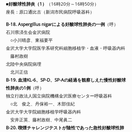
■
好酸球性肺炎（1）
（16時20分～16時50分）
座長：原口通比古（新潟市民病院呼吸器科）
B-18. Aspergillus nigarによる好酸球性肺炎の一例
（呼）
石川県済生会金沢病院
○小川晴彦、東福要平
金沢大学大学院医学系研究科細胞移植学・血液・呼吸器内科
藤村政樹
北陸中央病院病理
北川正信
B-19. 血清KL-6、SP-D、SP-Aの経過を観察しえた慢性好酸球
性肺炎の1例
（呼）
独立行政法人国立病院機構金沢医療センター呼吸器科
○北 俊之、丹保裕一、木部佳紀
金沢大学大学院細胞移植学呼吸器内科
安井正英、藤村政樹、中尾眞二
B-20. 喫煙チャレンジテストが陰性であった急性好酸球性肺