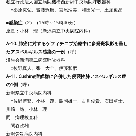
独立行政法人国立病院機構西新潟中央病院呼吸器科
○桑原克弘、齋藤琢磨、宮尾浩美、和田光一、土屋俊晶
■
感染症（2）
（15時～15時40分）
座長：小林 理（新潟県立中央病院内科）
A-10. 肺癌に対するゲフィチニブ治療中に多発斑状影を呈し
たアスペルギルス感染の一例
（呼）
済生会新潟第二病院呼吸器科
○牧野真人、張 大全、伊藤和彦
A-11. Cushing症候群に合併した侵襲性肺アスペルギルス症
の1例
（呼）
新潟県立中央病院内科
○佐野博繁、小林 茂、島岡雄一、古川俊貴、石田卓士、
川崎 聡、小林 理
同 病理検査科
関谷政雄
新潟労災病院内科