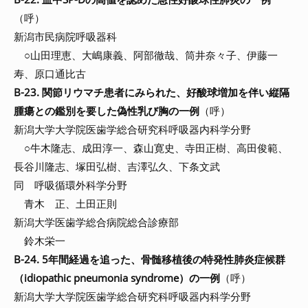
（呼）
新潟市民病院呼吸器科
○山田理恵、大嶋康義、阿部徹哉、筒井奈々子、伊藤一
寿、原口通比古
B-23. 関節リウマチ患者にみられた、好酸球増加を伴い縦隔
腫瘍との鑑別を要した偽性乳び胸の一例
（呼）
新潟大学大学院医歯学総合研究科呼吸器内科学分野
○牛木隆志、成田淳一、森山寛史、寺田正樹、高田俊範、
長谷川隆志、塚田弘樹、吉澤弘久、下条文武
同 呼吸循環外科学分野
青木 正、土田正則
新潟大学医歯学総合病院総合診療部
鈴木栄一
B-24. 5年間経過を追った、骨髄移植後の特発性肺炎症候群
（idiopathic pneumonia syndrome）の一例
（呼）
新潟大学大学院医歯学総合研究科呼吸器内科学分野