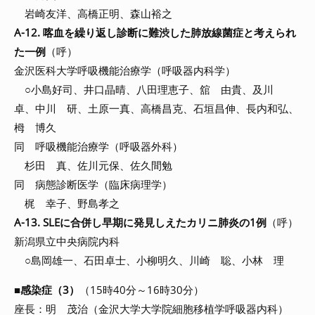
岩崎友洋、高橋正明、森山裕之
A-12. 喀血を繰り返し診断に難渋した肺放線菌症と考えられ
た一例
（呼）
金沢医科大学呼吸機能治療学（呼吸器内科学）
○小島好司、井口晶晴、八田理恵子、舘 由貴、及川
卓、中川 研、土原一真、高橋昌克、石垣昌伸、長内和弘、
栂 博久
同 呼吸機能治療学（呼吸器外科）
杉田 真、佐川元保、佐久間勉
同 病態診断医学（臨床病理学）
梶 幸子、野島孝之
A-13. SLEに合併し早期に発見しえたカリニ肺炎の1例
（呼）
新潟県立中央病院内科
○島岡雄一、石田卓士、小柳明久、川崎 聡、小林 理
■
感染症（3）
（15時40分～16時30分）
座長：明 茂治（金沢大学大学院細胞移植学呼吸器内科）