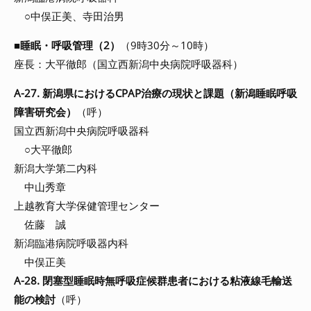
○中俣正美、寺田治男
■
睡眠・呼吸管理（2）
（9時30分～10時）
座長：大平徹郎（国立西新潟中央病院呼吸器科）
A-27. 新潟県におけるCPAP治療の現状と課題（新潟睡眠呼吸
障害研究会）
（呼）
国立西新潟中央病院呼吸器科
○大平徹郎
新潟大学第二内科
中山秀章
上越教育大学保健管理センター
佐藤 誠
新潟臨港病院呼吸器内科
中俣正美
A-28. 閉塞型睡眠時無呼吸症候群患者における粘液線毛輸送
能の検討
（呼）