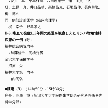
○及川 卓、小島好司、八田理恵子、舘 由貴、中川
研、土原一真、井口晶晴、高橋昌克、石垣昌伸、長内和弘、
栂 博久
同 病態診断医学（臨床病理学）
梶 幸子、野島孝之
B-8. 喀血で発症し3年間の経過を観察しえたリンパ増殖性肺
疾患の一例
（呼）
福井総合病院内科
○加藤桂子、高橋秀房
金沢大学保健学科
河原 栄
福井大学第一内科
山内高弘
■
腫瘍（3）
（14時50分～15時30分）
座長：各務 博（新潟大学大学院医歯学総合研究科呼吸器内
科学分野）