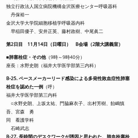
独立行政法人国立病院機構金沢医療センター呼吸器科
丹保裕一
金沢大学大学院細胞移植学呼吸器内科
早稲田優子、安井正英、藤村政樹、中尾眞二
第2日目 11月14日（日曜日） B会場（2階大講義室）
■
肺塞栓症・その他
（9時～9時40分）
座長：水野史朗（福井大学医学部第三内科）
B-25. ペースメーカーリード感染による多発性敗血症性肺塞
栓症を認めた一例
（呼）
福井大学医学部第三内科
○水野史朗、上坂太祐、門脇麻衣子、出村芳樹、飴嶋慎
吾、宮森 勇
同 看護学科
石崎武志
B-27. 長時間のデスクワークが誘因と思われた、肺血栓塞栓