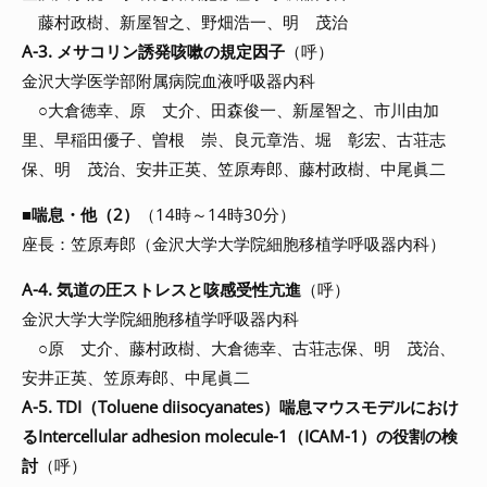
藤村政樹、新屋智之、野畑浩一、明 茂治
A-3. メサコリン誘発咳嗽の規定因子
（呼）
金沢大学医学部附属病院血液呼吸器内科
○大倉徳幸、原 丈介、田森俊一、新屋智之、市川由加
里、早稲田優子、曽根 崇、良元章浩、堀 彰宏、古荘志
保、明 茂治、安井正英、笠原寿郎、藤村政樹、中尾眞二
■
喘息・他（2）
（14時～14時30分）
座長：笠原寿郎（金沢大学大学院細胞移植学呼吸器内科）
A-4. 気道の圧ストレスと咳感受性亢進
（呼）
金沢大学大学院細胞移植学呼吸器内科
○原 丈介、藤村政樹、大倉徳幸、古荘志保、明 茂治、
安井正英、笠原寿郎、中尾眞二
A-5. TDI（Toluene diisocyanates）喘息マウスモデルにおけ
るIntercellular adhesion molecule-1（ICAM-1）の役割の検
討
（呼）