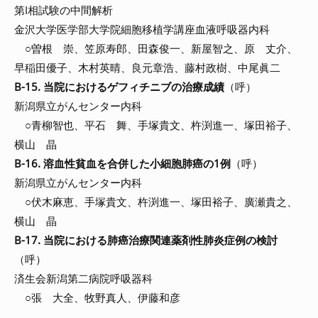
第I相試験の中間解析
金沢大学医学部大学院細胞移植学講座血液呼吸器内科
○曽根 崇、笠原寿郎、田森俊一、新屋智之、原 丈介、
早稲田優子、木村英晴、良元章浩、藤村政樹、中尾眞二
B-15. 当院におけるゲフィチニブの治療成績
（呼）
新潟県立がんセンター内科
○青柳智也、平石 舞、手塚貴文、杵渕進一、塚田裕子、
横山 晶
B-16. 溶血性貧血を合併した小細胞肺癌の1例
（呼）
新潟県立がんセンター内科
○伏木麻恵、手塚貴文、杵渕進一、塚田裕子、廣瀬貴之、
横山 晶
B-17. 当院における肺癌治療関連薬剤性肺炎症例の検討
（呼）
済生会新潟第二病院呼吸器科
○張 大全、牧野真人、伊藤和彦