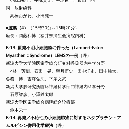
○塚田裕子、手塚貴文、杵渕進一、横山 晶
同 放射線科
高橋おがわ、小田純一
■
腫瘍（4）
（15時30分～16時20分）
座長：岡藤和博（福井県済生会病院内科）
B-13. 原発不明小細胞癌に伴った（Lambert-Eaton
Myasthenic Syndrome）LEMSの一例
（呼）
新潟大学大学院医歯学総合研究科呼吸器内科学分野
○林 芳樹、石田 晃、望月博史、田中洋史、田中純太、
各務 博、吉澤弘久、下条文武
新潟大学脳研究所臨床神経科学部門神経内科学分野
石原智彦、小澤鉄太郎
新潟大学医歯学総合病院総合診療部
鈴木栄一
B-14. 再発／不応性の小細胞肺癌に対するネダプラチン・ア
ムルビシン併用化学療法
（呼）