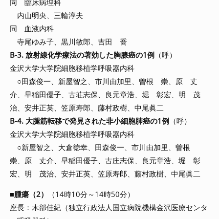
同 臨床病理科
内山明央、三輪淳夫
同 血液内科
寺尾ゆみ子、黒川敏郎、吉田 喬
B-3. 放射線化学療法の著効した胸腺癌の1例
（呼）
金沢大学大学院細胞移植学呼吸器内科
○田森俊一、新屋智之、市川由加里、曽根 崇、原 丈
介、早稲田優子、古荘志保、良元章浩、堀 彰宏、明 茂
治、安井正英、笠原寿郎、藤村政樹、中尾眞二
B-4. 大腿筋転移で発見された非小細胞肺癌の1例
（呼）
金沢大学大学院細胞移植学呼吸器内科
○新屋智之、大倉徳幸、田森俊一、市川由加里、曽根
崇、原 丈介、早稲田優子、古庄志保、良元章浩、堀 彰
宏、明 茂治、安井正英、笠原寿郎、藤村政樹、中尾眞二
■
腫瘍（2）
（14時10分～14時50分）
座長：木部佳紀（独立行政法人国立病院機構金沢医療センタ