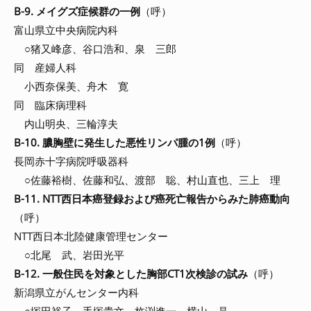
B-9. メイグズ症候群の一例
（呼）
富山県立中央病院内科
○猪又峰彦、谷口浩和、泉 三郎
同 産婦人科
小西奈保美、舟木 寛
同 臨床病理科
内山明央、三輪淳夫
B-10. 膿胸壁に発生した悪性リンパ腫の1例
（呼）
長岡赤十字病院呼吸器科
○佐藤裕樹、佐藤和弘、渡部 聡、村山直也、三上 理
B-11. NTT西日本癌登録および癌死亡報告からみた肺癌動向
（呼）
NTT西日本北陸健康管理センター
○北尾 武、岩田光平
B-12. 一般住民を対象とした胸部CT1次検診の試み
（呼）
新潟県立がんセンター内科