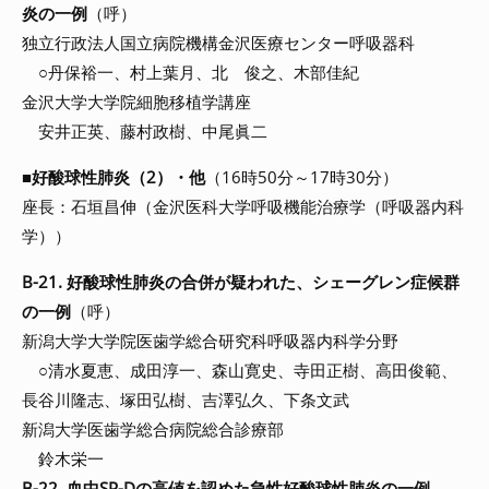
炎の一例
（呼）
独立行政法人国立病院機構金沢医療センター呼吸器科
○丹保裕一、村上葉月、北 俊之、木部佳紀
金沢大学大学院細胞移植学講座
安井正英、藤村政樹、中尾眞二
■
好酸球性肺炎（2）・他
（16時50分～17時30分）
座長：石垣昌伸（金沢医科大学呼吸機能治療学（呼吸器内科
学））
B-21. 好酸球性肺炎の合併が疑われた、シェーグレン症候群
の一例
（呼）
新潟大学大学院医歯学総合研究科呼吸器内科学分野
○清水夏恵、成田淳一、森山寛史、寺田正樹、高田俊範、
長谷川隆志、塚田弘樹、吉澤弘久、下条文武
新潟大学医歯学総合病院総合診療部
鈴木栄一
B-22. 血中SP-Dの高値を認めた急性好酸球性肺炎の一例