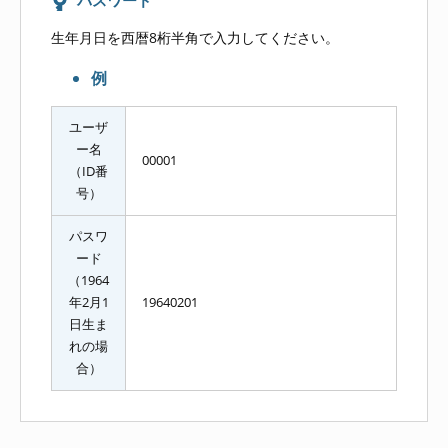
パスワード
生年月日を西暦8桁半角で入力してください。
例
ユーザ
ー名
00001
（ID番
号）
パスワ
ード
（1964
年2月1
19640201
日生ま
れの場
合）