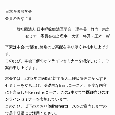
日本呼吸器学会
会員のみなさま
一般社団法人 日本呼吸療法医学会 理事長 竹内 宗之
セミナー委員会担当理事 大塚 将秀・玉木 彰
平素は本会の活動に格別のご高配を賜り厚く御礼申し上げま
す。
このたび、本会主催のオンラインセミナーを紹介したく、ご
案内申し上げます。
本会では、2013年に医師に対する人工呼吸管理にかんする
セミナーを立ち上げ、基礎的なBasicコースと、高度な内容
にも言及したRefresherコース、この2本立てで
医師向け
の
オ
ンラインセミナー
を実施しています。
このたび、以下のとおり
Refresherコース
をご案内しますの
で是非研鑽にご活用ください。