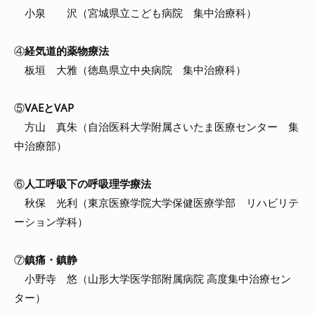
小泉 沢（宮城県立こども病院 集中治療科）
④
経気道的薬物療法
板垣 大雅（徳島県立中央病院 集中治療科）
⑤
VAEとVAP
方山 真朱（自治医科大学附属さいたま医療センター 集
中治療部）
⑥
人工呼吸下の呼吸理学療法
秋保 光利（東京医療学院大学保健医療学部 リハビリテ
ーション学科）
⑦
鎮痛・鎮静
小野寺 悠（山形大学医学部附属病院 高度集中治療セン
ター）