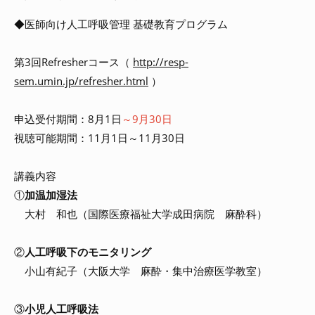
◆医師向け人工呼吸管理 基礎教育プログラム
第3回Refresherコース（
http://resp-
sem.umin.jp/refresher.html
）
申込受付期間：8月1日
～9月30日
視聴可能期間：11月1日～11月30日
講義内容
①
加温加湿法
大村 和也（国際医療福祉大学成田病院 麻酔科）
②
人工呼吸下のモニタリング
小山有紀子（大阪大学 麻酔・集中治療医学教室）
③
小児人工呼吸法