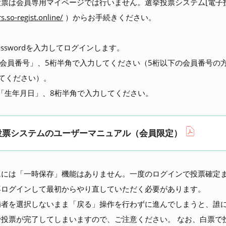
票は会員専用マイページでは行いません。選挙投票システム[電子
rs.so-regist.online/
）からお手続きください。
D、Passwordを入力してログインします。
IDは「会員番号」、5桁半角で入力してください（5桁以下の会員番号の
てください）。
rdは「生年月日」、8桁半角で入力してください。
投票システムのユーザーマニュアル（会員限定）
ムには「一時保存」機能はありません。一度のログインで投票確定
再ログインして最初からやり直していただく必要があります。
補者を選択しないまま「戻る」操作を行わずに進んでしまうと、誰
で投票が完了してしまいますので、ご注意ください。 なお、白票で