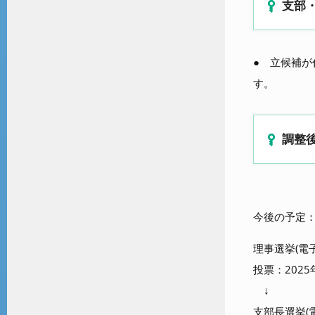
支部
● 立候補
す。
調整
今後の予定
理事選挙(電
投票：2025
↓
支部長選挙(