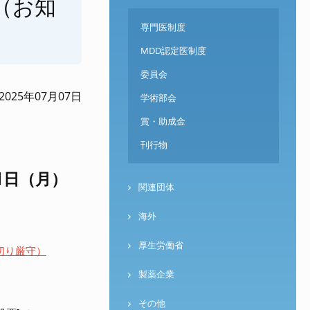
（お知
専門医制度
MDD認定医制度
委員会
2025年07月07日
学術部会
賞・助成金
刊行物
1日（月）
関連団体
海外
厚生労働省
め切り厳守）
製薬企業
その他