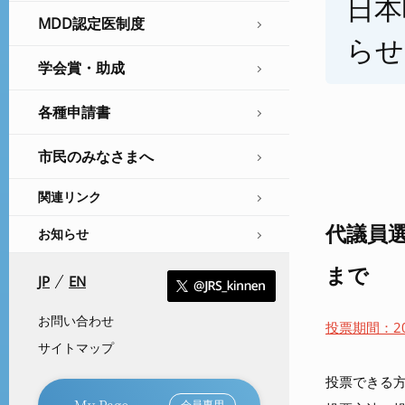
日本
MDD認定医制度
らせ
学会賞・助成
各種申請書
市民のみなさまへ
関連リンク
代議員選
お知らせ
まで
JP
EN
お問い合わせ
投票期間：20
サイトマップ
投票できる方
My Page
会員専用