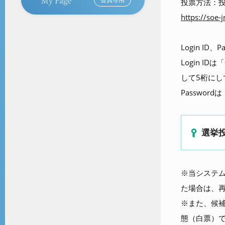
投票方法：投
https://soe-j
Login I
Login 
して5桁にし
Passwo
選挙
※当システ
た場合は、
※また、候
態（白票）