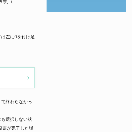
投票]（
方は左に0を付け足
まで終わらなかっ
にも選択しない状
投票が完了した場