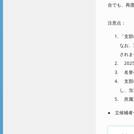
合でも、再
注意点：
「支部
なお、
されま
202
名誉会
支部枠
し、当
所属支
● 立候補者