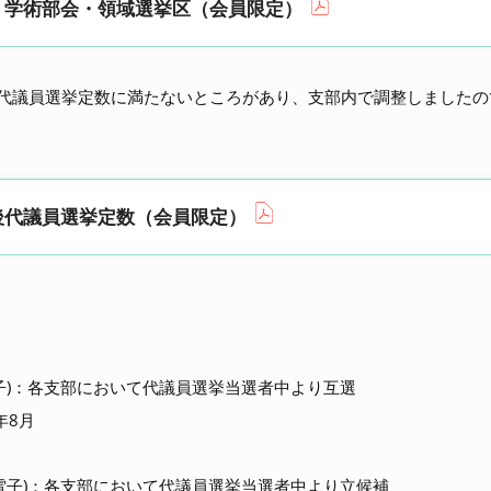
・学術部会・領域選挙区（会員限定）
が代議員選挙定数に満たないところがあり、支部内で調整しましたの
後代議員選挙定数（会員限定）
：
子)：各支部において代議員選挙当選者中より互選
年8月
電子)：各支部において代議員選挙当選者中より立候補