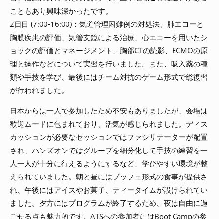
こともあり興味深かったです。
2日目 (7:00-16:00)：気道管理困難例の対処法、肺エコーと
胸膜疾患の評価、気管支鏡による治療、心エコーを用いたシ
ョックの評価とマネージメント、胸部CTの読影、ECMOの原
理と操作などについて実習を行いました。また、吸入薬の種
類や手技を学び、最後にはチーム対抗のゲーム形式で総復習
が行われました。
日本からは一人で参加したため不安もありましたが、会場は
歓迎ムードに包まれており、活気が感じられました。ディス
カッションが必要なセッションではファシリテーターが配置
され、ハンズオンではグループを細分化して手技の練習を一
人一人が十分に行えるようにするなど、学びやすい環境が整
えられていました。朝と昼にはブッフェ形式の食事が提供さ
れ、午後にはアイスやお菓子、ティータイムが設けられてい
ました。夕方にはプログラムが終了するため、夜は自由に過
ごせる点も魅力的です。ATSへの参加者にはBoot Campの参