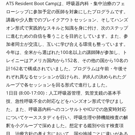
ATS Resident Boot Campは、呼吸器内科・集中治療のフェ
ローシップに参加予定の医師を対象にしたプログラムです。
講義や少人数でのブレイクアウトセッション、そしてハンズ
オン形式で実践的なスキルと知識を身に付け、次のステップ
に進むための自信を養うことを目的としています。また、参
加者同士が交流し、互いに学び合える環境も整っています。
今年は、全米から選ばれた100名以上の講師陣が参加し、ト
レイニーはアメリカ国内から152名、その他の国から10名の
計162名で構成されていました。プログラムは午前・午後そ
れぞれ異なるセッションが設けられ、約8人の決められたグ
ループで各セッションを回る形式で進行しました。
1日目 (8:00-17:00)：人工呼吸器管理、気管支鏡の基本手
技、急性呼吸不全の対応などをハンズオン形式で学びまし
た。また、呼吸器内科へのコンサルトやICUでの急変時対応
についてケーススタディを行い、呼吸生理や肺機能検査の解
釈を小グループで深めました。想定する鑑別や出す検査項
目、治療方針の考え方において、国や地域ごとに違いがある