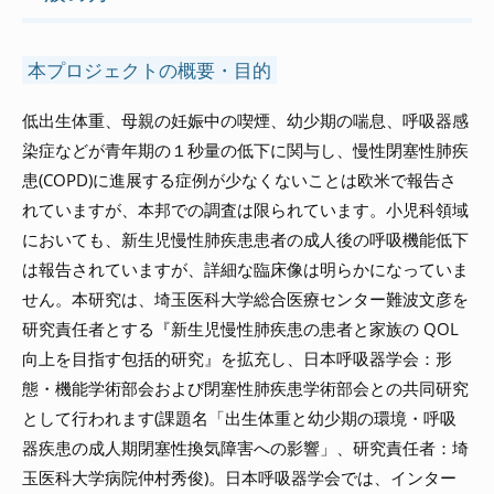
本プロジェクトの概要・目的
低出生体重、母親の妊娠中の喫煙、幼少期の喘息、呼吸器感
染症などが青年期の１秒量の低下に関与し、慢性閉塞性肺疾
患(COPD)に進展する症例が少なくないことは欧米で報告さ
れていますが、本邦での調査は限られています。小児科領域
においても、新生児慢性肺疾患患者の成人後の呼吸機能低下
は報告されていますが、詳細な臨床像は明らかになっていま
せん。本研究は、埼玉医科大学総合医療センター難波文彦を
研究責任者とする『新生児慢性肺疾患の患者と家族の QOL
向上を目指す包括的研究』を拡充し、日本呼吸器学会：形
態・機能学術部会および閉塞性肺疾患学術部会との共同研究
として行われます(課題名「出生体重と幼少期の環境・呼吸
器疾患の成人期閉塞性換気障害への影響」、研究責任者：埼
玉医科大学病院仲村秀俊)。日本呼吸器学会では、インター