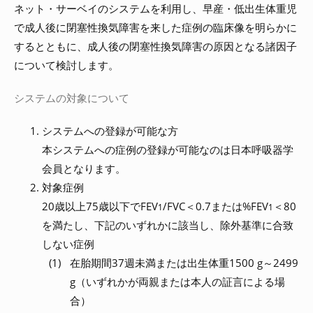
ネット・サーベイのシステムを利用し、早産・低出生体重児
で成人後に閉塞性換気障害を来した症例の臨床像を明らかに
するとともに、成人後の閉塞性換気障害の原因となる諸因子
について検討します。
システムの対象について
システムへの登録が可能な方
本システムへの症例の登録が可能なのは日本呼吸器学
会員となります。
対象症例
20歳以上75歳以下でFEV
/FVC＜0.7または%FEV
＜80
1
1
を満たし、下記のいずれかに該当し、除外基準に合致
しない症例
在胎期間37週未満または出生体重1500 g～2499
g（いずれかが両親または本人の証言による場
合）