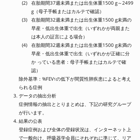
在胎期間37週未満または出生体重1500 g～2499
g（母子手帳またはカルテで確認）
在胎期間32週未満または出生体重1500 g未満の
早産・低出生体重で出生（いずれかが両親また
は本人の証言による場合）
在胎期間32週未満または出生体重1500 g未満の
早産・低出生体重で出生（いずれかが正確に分
か っている患者：母子手帳またはカルテで確
認）
除外基準：%FEV
の低下が間質性肺疾患によると考え
1
られる症例
データの抽出分析
症例情報の抽出ととりまとめは、下記の研究グループ
が行います。
結果の公表
登録症例および全体の登録状況は、インターネット上
で一般向け、呼吸器学会員にそれぞれに準じて、リア